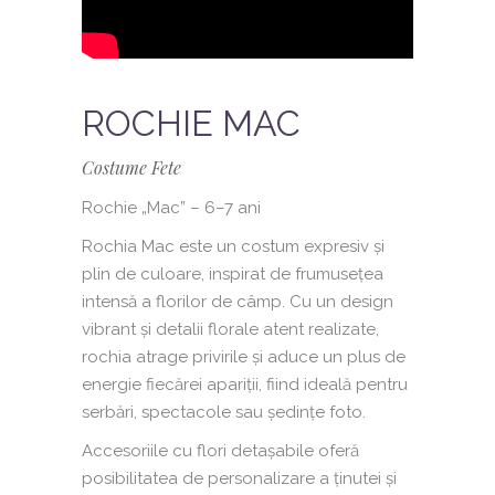
ROCHIE MAC
Costume Fete
Rochie „Mac” – 6–7 ani
Rochia Mac este un costum expresiv și
plin de culoare, inspirat de frumusețea
intensă a florilor de câmp. Cu un design
vibrant și detalii florale atent realizate,
rochia atrage privirile și aduce un plus de
energie fiecărei apariții, fiind ideală pentru
serbări, spectacole sau ședințe foto.
Accesoriile cu flori detașabile oferă
posibilitatea de personalizare a ținutei și