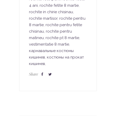
4 ani
,
rochite fetite 8 martie
,
rochite in chirie chisinau
,
rochite martisor
,
rochite pentru
8 martie
,
rochite pentru fetite
chisinau
,
rochite pentru
matineu
,
rochite pt 8 martie
,
vestimentatie 8 martie
,
карнавальные костюмы
кишинев
,
костюмы на прокат
кишинев
,
Share