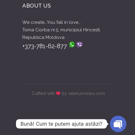
ABOUT US
We create...You fall in love...
Toma Ciorba nr.5, municipiul Hincesti,
Republica Moldova
+373-781-62-877
Crafted with
by valeriumoraru.com
Bună! Cum te putem ajuta astăzi?
Open