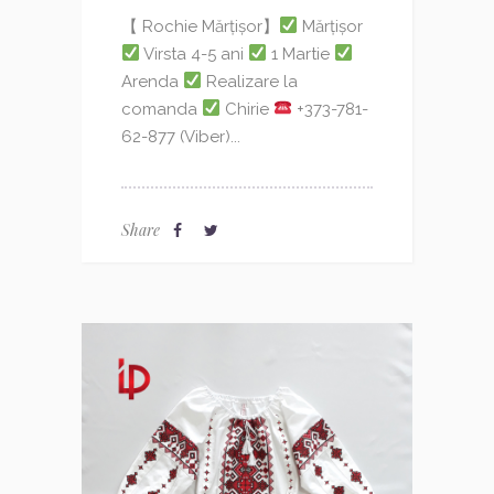
【 Rochie Mărțișor】
Mărțișor
Virsta 4-5 ani
1 Martie
Arenda
Realizare la
comanda
Chirie
+373-781-
62-877 (Viber)...
Share