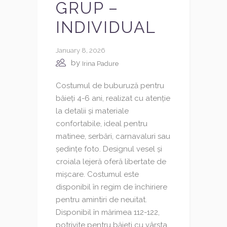
GRUP –
INDIVIDUAL
January 8, 2026
by
Irina Padure
Costumul de buburuză pentru
băieți 4-6 ani, realizat cu atenție
la detalii și materiale
confortabile, ideal pentru
matinee, serbări, carnavaluri sau
ședințe foto. Designul vesel și
croiala lejeră oferă libertate de
mișcare. Costumul este
disponibil în regim de închiriere
pentru amintiri de neuitat.
Disponibil în mărimea 112-122,
potrivite pentru băieți cu vârsta