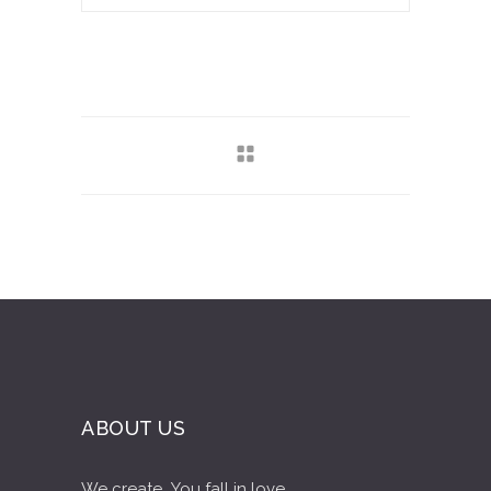
ABOUT US
We create...You fall in love...