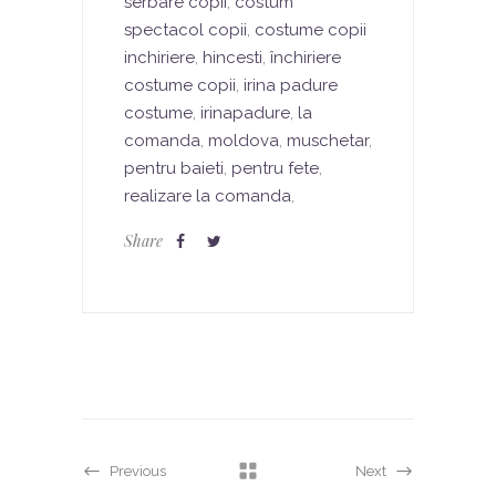
serbare copii
,
costum
spectacol copii
,
costume copii
inchiriere
,
hincesti
,
închiriere
costume copii
,
irina padure
costume
,
irinapadure
,
la
comanda
,
moldova
,
muschetar
,
pentru baieti
,
pentru fete
,
realizare la comanda
,
Share
Previous
Next