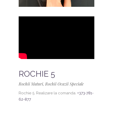
ROCHIE 5
Rochii Maturi, Rochii Ocazii Speciale
Rochie 5. Realizare la comanda.
+373-781-
62-877