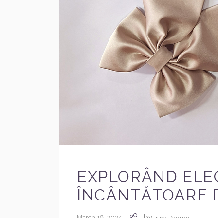
EXPLORÂND ELE
ÎNCÂNTĂTOARE D
by
March 18, 2024
Irina Padure