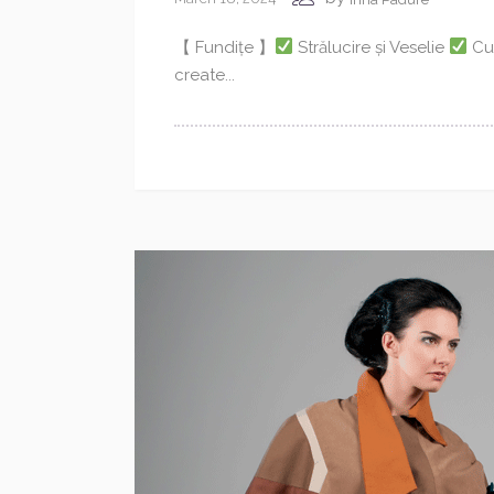
【 Fundițe 】
Strălucire și Veselie
Cu
create...