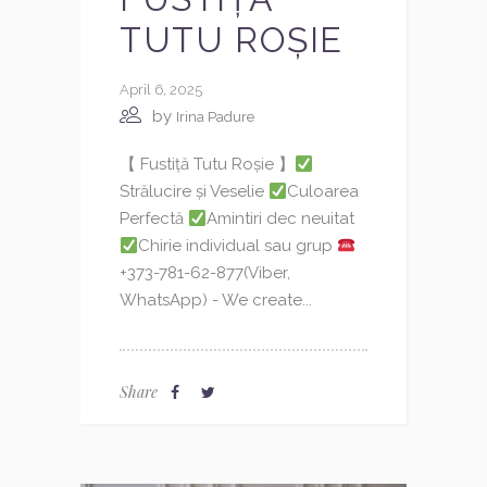
TUTU ROȘIE
April 6, 2025
by
Irina Padure
【 Fustiță Tutu Roșie 】
Strălucire și Veselie
Culoarea
Perfectă
Amintiri dec neuitat
Chirie individual sau grup
+373-781-62-877(Viber,
WhatsApp) - We create...
Share