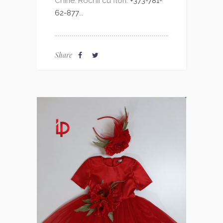
Chirie. Rochii cu flori.
+373-781-
62-877
...
Share