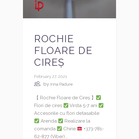
ROCHIE
FLOARE DE
CIREȘ
February 27, 2021
by
Irina Padure
【 Rochie Floare de Cireș 】
Flori de cires
Virsta 5-7 ani
Accesoriile cu flori detasabile
Arenda
Realizare la
comanda
Chirie
+373-781-
62-877 (Viber)...