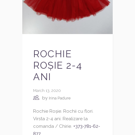
ROCHIE
ROȘIE 2-4
ANI
March 13, 2020
by
Irina Padure
Rochie Roșie. Rochii cu flori.
Virsta 2-4 ani. Realizare la
comanda / Chirie.
+373-781-62-
877
...