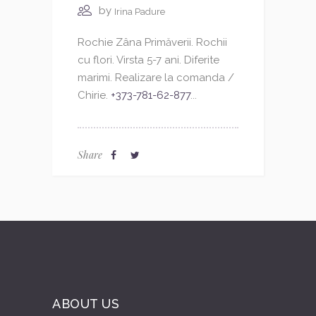
by
Irina Padure
Rochie Zâna Primăverii. Rochii
cu flori. Virsta 5-7 ani. Diferite
marimi. Realizare la comanda /
Chirie.
+373-781-62-877
...
Share
ABOUT US