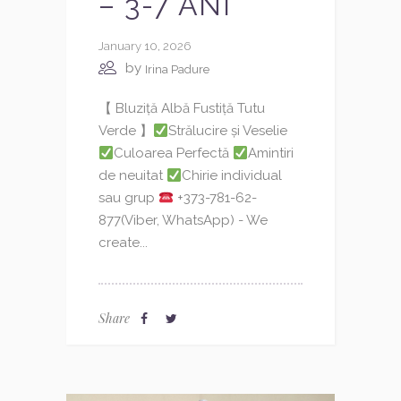
– 3-7 ANI
January 10, 2026
by
Irina Padure
【 Bluziță Albă Fustiță Tutu
Verde 】
Strălucire și Veselie
Culoarea Perfectă
Amintiri
de neuitat
Chirie individual
sau grup
+373-781-62-
877(Viber, WhatsApp) - We
create...
Share