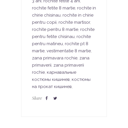
3 ani
,
rochite fetite 4 ani
,
rochite fetite 8 martie
,
rochite in
chirie chisinau
,
rochite in chirie
pentru copii
,
rochite martisor
,
rochite pentru 8 martie
,
rochite
pentru fetite chisinau
,
rochite
pentru matineu
,
rochite pt 8
martie
,
vestimentatie 8 martie
,
zana primavara rochie
,
zana
primaverii
,
zana primaverii
rochie
,
карнавальные
костюмы кишинев
,
костюмы
на прокат кишинев
,
Share