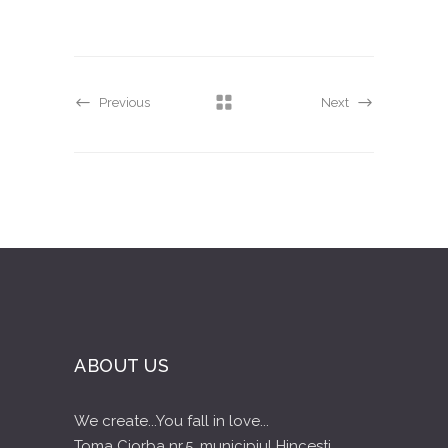
Previous
Next
ABOUT US
We create...You fall in love...
Toma Ciorba nr.5, municipiul Hincesti,