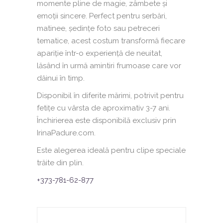
momente pline de magie, zâmbete și
emoții sincere. Perfect pentru serbări,
matinee, ședințe foto sau petreceri
tematice, acest costum transformă fiecare
apariție într-o experiență de neuitat,
lăsând în urmă amintiri frumoase care vor
dăinui în timp.
Disponibil în diferite mărimi, potrivit pentru
fetițe cu vârsta de aproximativ 3-7 ani.
Închirierea este disponibilă exclusiv prin
IrinaPadure.com.
Este alegerea ideală pentru clipe speciale
trăite din plin.
+373-781-62-877