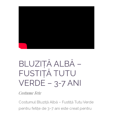
BLUZIȚĂ ALBĂ –
FUSTIȚĂ TUTU
VERDE – 3-7 ANI
Costume Fete
Costumul Bluziță Albă – Fustiță Tutu Verde
pentru fetițe de 3–7 ani este creat pentru