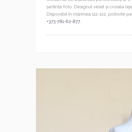
ședințe foto. Designul vesel și croiala lej
Disponibil în mărimea 112-122, potrivite p
+373-781-62-877
...