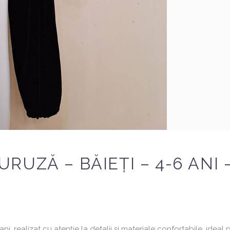
UZĂ – BĂIEȚI – 4-6 ANI –
, realizat cu atenție la detalii și materiale confortabile, ideal 