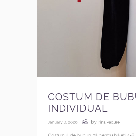
COSTUM DE BUBUR
INDIVIDUAL
by
January 8, 2026
Irina Padure
Costumul de buburuză pentru băieți 4-6 ani