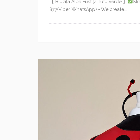
【 Bluziță Albă Fustiță Tutu Verde 】
Str
877(Viber, WhatsApp) - We create...