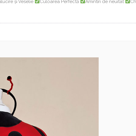
ălucire și Veselie
Culoarea Perfectă
Amintiri de neuitat
Ch