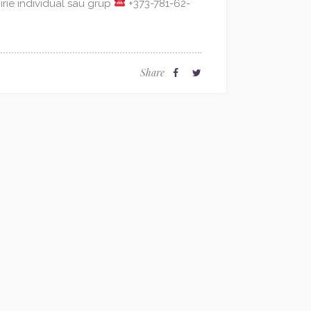
irie individual sau grup
+373-781-62-
Share