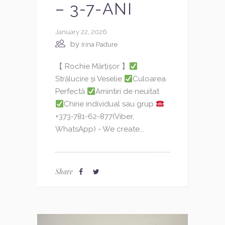
– 3-7-ANI
January 22, 2026
by
Irina Padure
【 Rochie Mărțișor 】
Strălucire și Veselie
Culoarea
Perfectă
Amintiri de neuitat
Chirie individual sau grup
+373-781-62-877(Viber,
WhatsApp) - We create...
Share