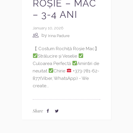
ROȘIE – MAC
– 3-4 ANI
January 10, 2026
by
Irina Padure
【 Costum Rochiță Roșie Mac】
Strălucire și Veselie
Culoarea Perfectă
Amintiri de
neuitat
Chirie
+373-781-62-
877(Viber, WhatsApp) - We
create...
Share