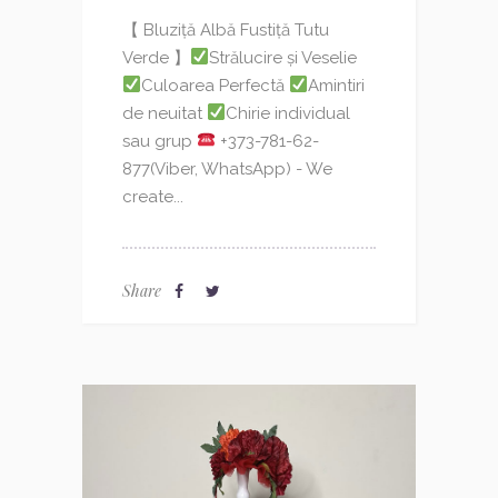
【 Bluziță Albă Fustiță Tutu
Verde 】
Strălucire și Veselie
Culoarea Perfectă
Amintiri
de neuitat
Chirie individual
sau grup
+373-781-62-
877(Viber, WhatsApp) - We
create...
Share