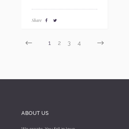
Share
1
2
3
4
ABOUT US
We create...You fall in love...