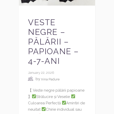
VESTE
NEGRE –
PĂLĂRII –
PAPIOANE –
4-7-ANI
January 22, 2026
by
Irina Padure
【 Veste negre pălării papioane
】
Strălucire și Veselie
Culoarea Perfectă
Amintiri de
neuitat
Chirie individual sau