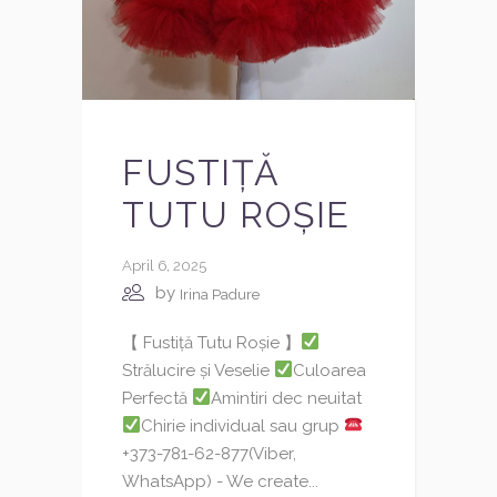
FUSTIȚĂ
TUTU ROȘIE
April 6, 2025
by
Irina Padure
【 Fustiță Tutu Roșie 】
Strălucire și Veselie
Culoarea
Perfectă
Amintiri dec neuitat
Chirie individual sau grup
+373-781-62-877(Viber,
WhatsApp) - We create...