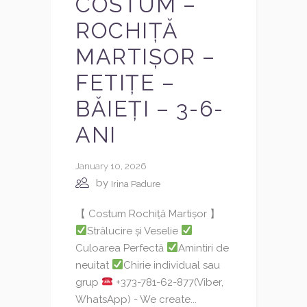
COSTUM –
ROCHIȚĂ
MARTIȘOR –
FETIȚE –
BĂIEȚI – 3-6-
ANI
January 10, 2026
by
Irina Padure
【 Costum Rochiță Martișor 】
Strălucire și Veselie
Culoarea Perfectă
Amintiri de
neuitat
Chirie individual sau
grup
+373-781-62-877(Viber,
WhatsApp) - We create...