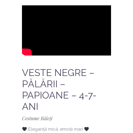
VESTE NEGRE –
PĂLĂRII –
PAPIOANE – 4-7-
ANI
Costume Băieți
Eleganță mică, emoții mari