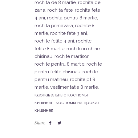
rochita de 8 martie
,
rochita de
zana
,
rochita fete
,
rochita fete
4 ani
,
rochita pentru 8 martie
,
rochita primavara
,
rochite 8
martie
,
rochite fete 3 ani
,
rochite fetite 4 ani
,
rochite
fetite 8 martie
,
rochite in chirie
chisinau
,
rochite martisor
,
rochite pentru 8 martie
,
rochite
pentru fetite chisinau
,
rochite
pentru matineu
,
rochite pt 8
martie
,
vestimentatie 8 martie
,
карнавальные костюмы
кишинев
,
костюмы на прокат
кишинев
,
Share