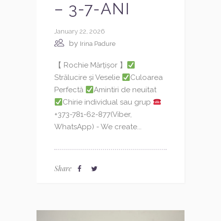
– 3-7-ANI
January 22, 2026
by
Irina Padure
【 Rochie Mărțișor 】
Strălucire și Veselie
Culoarea
Perfectă
Amintiri de neuitat
Chirie individual sau grup
+373-781-62-877(Viber,
WhatsApp) - We create...
Share