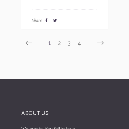
Share
1
2
3
4
ABOUT US
We create...You fall in love...