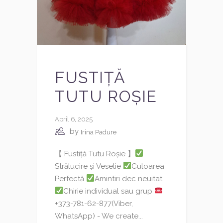
FUSTIȚĂ
TUTU ROȘIE
April 6, 2025
by
Irina Padure
【 Fustiță Tutu Roșie 】
Strălucire și Veselie
Culoarea
Perfectă
Amintiri dec neuitat
Chirie individual sau grup
+373-781-62-877(Viber,
WhatsApp) - We create...