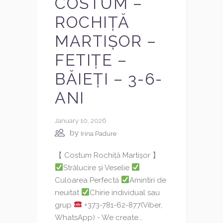
COSTUM –
ROCHIȚĂ
MARTIȘOR –
FETIȚE –
BĂIEȚI – 3-6-
ANI
January 10, 2026
by
Irina Padure
【 Costum Rochiță Martișor 】
Strălucire și Veselie
Culoarea Perfectă
Amintiri de
neuitat
Chirie individual sau
grup
+373-781-62-877(Viber,
WhatsApp) - We create...