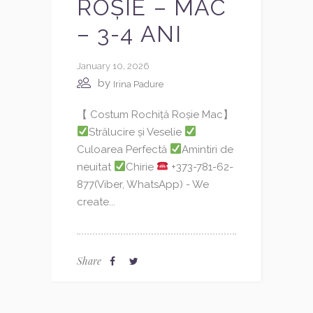
ROȘIE – MAC
– 3-4 ANI
January 10, 2026
by
Irina Padure
【 Costum Rochiță Roșie Mac】
Strălucire și Veselie
Culoarea Perfectă
Amintiri de
neuitat
Chirie
+373-781-62-
877(Viber, WhatsApp) - We
create...
Share