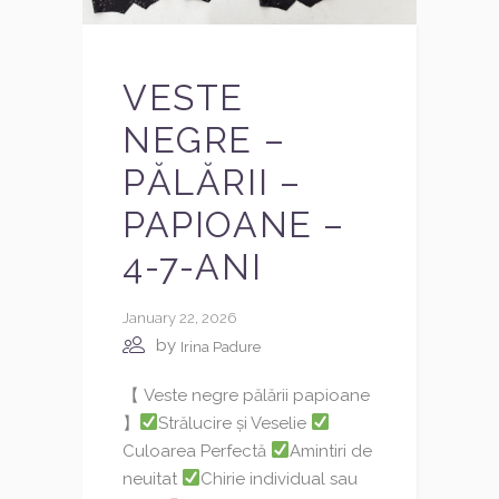
VESTE
NEGRE –
PĂLĂRII –
PAPIOANE –
4-7-ANI
January 22, 2026
by
Irina Padure
【 Veste negre pălării papioane
】
Strălucire și Veselie
Culoarea Perfectă
Amintiri de
neuitat
Chirie individual sau