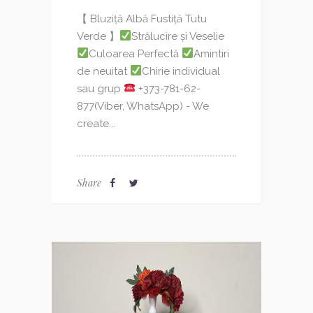
【 Bluziță Albă Fustiță Tutu
Verde 】
Strălucire și Veselie
Culoarea Perfectă
Amintiri
de neuitat
Chirie individual
sau grup
+373-781-62-
877(Viber, WhatsApp) - We
create...
Share