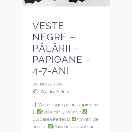
VESTE
NEGRE –
PĂLĂRII –
PAPIOANE –
4-7-ANI
January 22, 2026
by
Irina Padure
【 Veste negre pălării papioane
】
Strălucire și Veselie
Culoarea Perfectă
Amintiri de
neuitat
Chirie individual sau