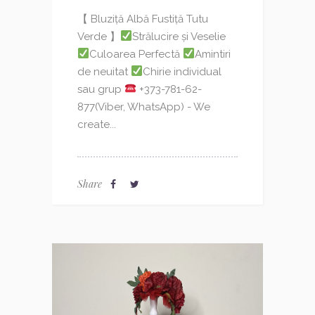
【 Bluziță Albă Fustiță Tutu
Verde 】
Strălucire și Veselie
Culoarea Perfectă
Amintiri
de neuitat
Chirie individual
sau grup
+373-781-62-
877(Viber, WhatsApp) - We
create...
Share