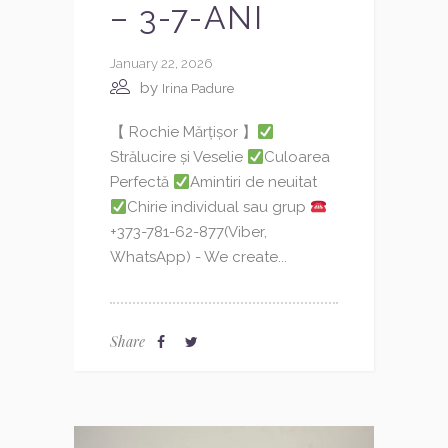
– 3-7-ANI
January 22, 2026
by
Irina Padure
【 Rochie Mărțișor 】
Strălucire și Veselie
Culoarea
Perfectă
Amintiri de neuitat
Chirie individual sau grup
+373-781-62-877(Viber,
WhatsApp) - We create...
Share