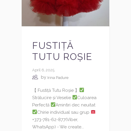
FUSTIȚĂ
TUTU ROȘIE
April 6, 2025
by
Irina Padure
【 Fustiță Tutu Roșie 】
Strălucire și Veselie
Culoarea
Perfectă
Amintiri dec neuitat
Chirie individual sau grup
+373-781-62-877(Viber,
WhatsApp) - We create...