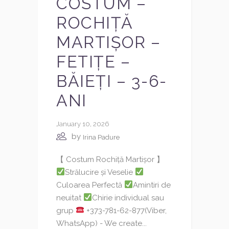
COSTUM –
ROCHIȚĂ
MARTIȘOR –
FETIȚE –
BĂIEȚI – 3-6-
ANI
January 10, 2026
by
Irina Padure
【 Costum Rochiță Martișor 】
Strălucire și Veselie
Culoarea Perfectă
Amintiri de
neuitat
Chirie individual sau
grup
+373-781-62-877(Viber,
WhatsApp) - We create...