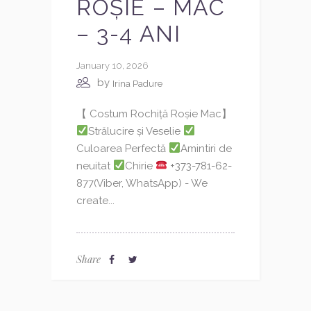
ROȘIE – MAC
– 3-4 ANI
January 10, 2026
by
Irina Padure
【 Costum Rochiță Roșie Mac】
Strălucire și Veselie
Culoarea Perfectă
Amintiri de
neuitat
Chirie
+373-781-62-
877(Viber, WhatsApp) - We
create...
Share