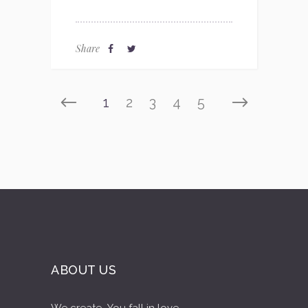
Share
1
2
3
4
5
ABOUT US
We create...You fall in love...