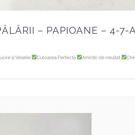
ĂLĂRII – PAPIOANE – 4-7-
lucire și Veselie
Culoarea Perfectă
Amintiri de neuitat
Chi