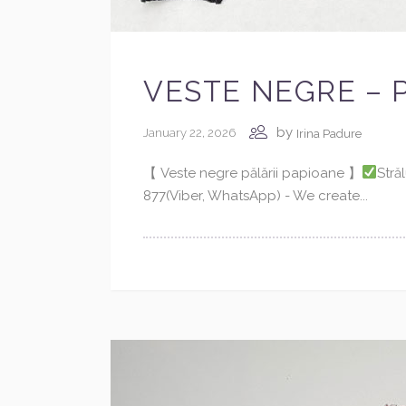
VESTE NEGRE – P
by
January 22, 2026
Irina Padure
【 Veste negre pălării papioane 】
Stră
877(Viber, WhatsApp) - We create...