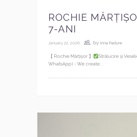
ROCHIE MĂRȚIȘOR
7-ANI
by
January 22, 2026
Irina Padure
【 Rochie Mărțișor 】
Strălucire și Vesel
WhatsApp) - We create...