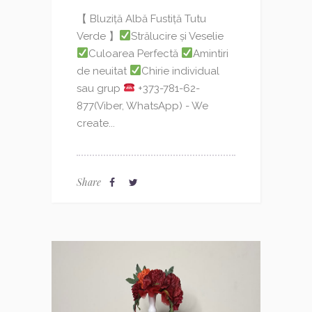
【 Bluziță Albă Fustiță Tutu
Verde 】
Strălucire și Veselie
Culoarea Perfectă
Amintiri
de neuitat
Chirie individual
sau grup
+373-781-62-
877(Viber, WhatsApp) - We
create...
Share