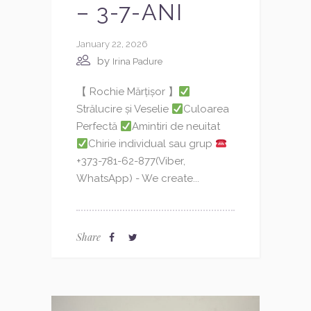
– 3-7-ANI
January 22, 2026
by
Irina Padure
【 Rochie Mărțișor 】
Strălucire și Veselie
Culoarea
Perfectă
Amintiri de neuitat
Chirie individual sau grup
+373-781-62-877(Viber,
WhatsApp) - We create...
Share