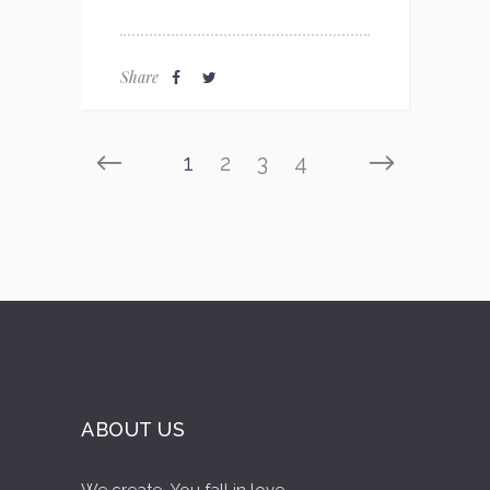
Share
1
2
3
4
ABOUT US
We create...You fall in love...