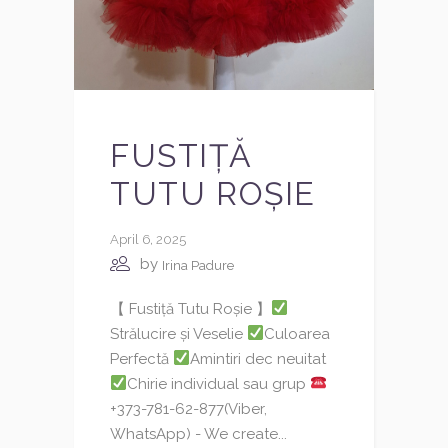
FUSTIȚĂ
TUTU ROȘIE
April 6, 2025
by
Irina Padure
【 Fustiță Tutu Roșie 】
Strălucire și Veselie
Culoarea
Perfectă
Amintiri dec neuitat
Chirie individual sau grup
+373-781-62-877(Viber,
WhatsApp) - We create...