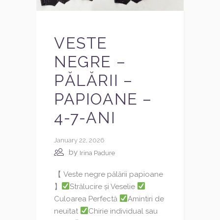
VESTE
NEGRE –
PĂLĂRII –
PAPIOANE –
4-7-ANI
January 22, 2026
by
Irina Padure
【 Veste negre pălării papioane
】
Strălucire și Veselie
Culoarea Perfectă
Amintiri de
neuitat
Chirie individual sau