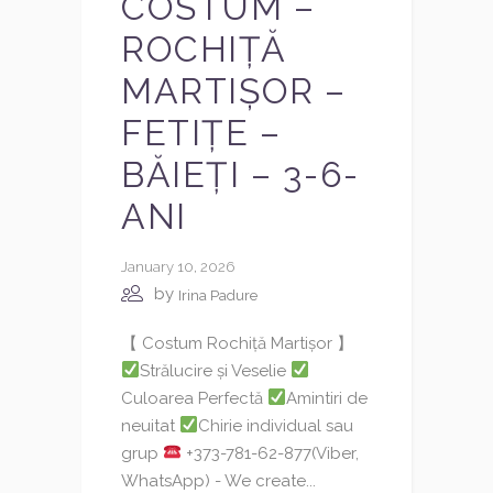
COSTUM –
ROCHIȚĂ
MARTIȘOR –
FETIȚE –
BĂIEȚI – 3-6-
ANI
January 10, 2026
by
Irina Padure
【 Costum Rochiță Martișor 】
Strălucire și Veselie
Culoarea Perfectă
Amintiri de
neuitat
Chirie individual sau
grup
+373-781-62-877(Viber,
WhatsApp) - We create...