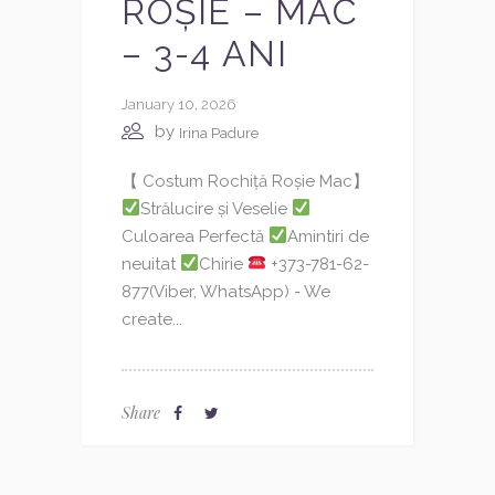
ROȘIE – MAC
– 3-4 ANI
January 10, 2026
by
Irina Padure
【 Costum Rochiță Roșie Mac】
Strălucire și Veselie
Culoarea Perfectă
Amintiri de
neuitat
Chirie
+373-781-62-
877(Viber, WhatsApp) - We
create...
Share