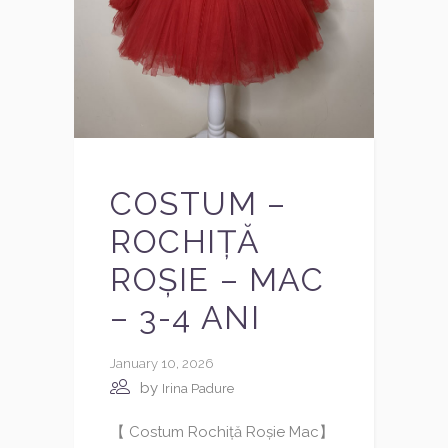
COSTUM –
ROCHIȚĂ
ROȘIE – MAC
– 3-4 ANI
January 10, 2026
by
Irina Padure
【 Costum Rochiță Roșie Mac】