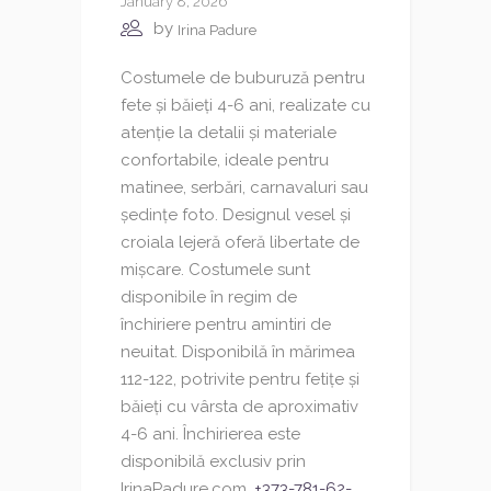
January 8, 2026
by
Irina Padure
Costumele de buburuză pentru
fete și băieți 4-6 ani, realizate cu
atenție la detalii și materiale
confortabile, ideale pentru
matinee, serbări, carnavaluri sau
ședințe foto. Designul vesel și
croiala lejeră oferă libertate de
mișcare. Costumele sunt
disponibile în regim de
închiriere pentru amintiri de
neuitat. Disponibilă în mărimea
112-122, potrivite pentru fetițe și
băieți cu vârsta de aproximativ
4-6 ani. Închirierea este
disponibilă exclusiv prin
IrinaPadure.com.
+373-781-62-