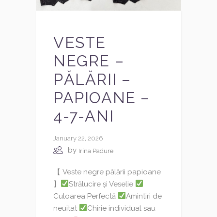
VESTE
NEGRE –
PĂLĂRII –
PAPIOANE –
4-7-ANI
January 22, 2026
by
Irina Padure
【 Veste negre pălării papioane
】
Strălucire și Veselie
Culoarea Perfectă
Amintiri de
neuitat
Chirie individual sau