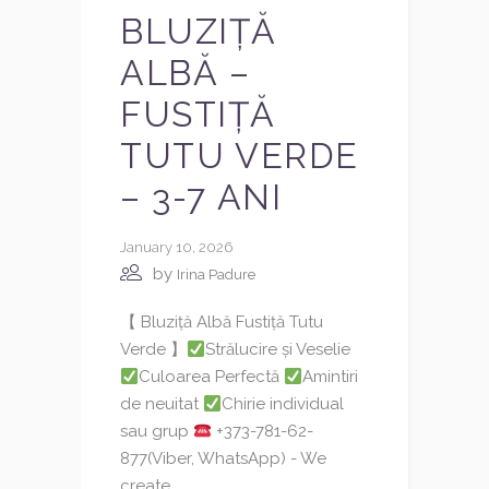
BLUZIȚĂ
ALBĂ –
FUSTIȚĂ
TUTU VERDE
– 3-7 ANI
January 10, 2026
by
Irina Padure
【 Bluziță Albă Fustiță Tutu
Verde 】
Strălucire și Veselie
Culoarea Perfectă
Amintiri
de neuitat
Chirie individual
sau grup
+373-781-62-
877(Viber, WhatsApp) - We
create...