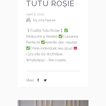
TUTU ROȘIE
April 6, 2025
by
Irina Padure
【 Fustiță Tutu Roșie 】
Strălucire și Veselie
Culoarea
Perfectă
Amintiri dec neuitat
Chirie individual sau grup
+373-781-62-877(Viber,
WhatsApp) - We create...
Share