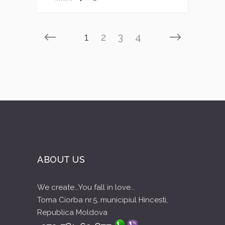
1
2
3
4
ABOUT US
We create...You fall in love...
Toma Ciorba nr.5, municipiul Hincesti,
Republica Moldova