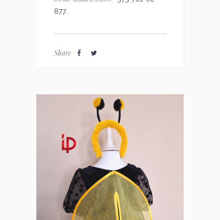
877
...
Share