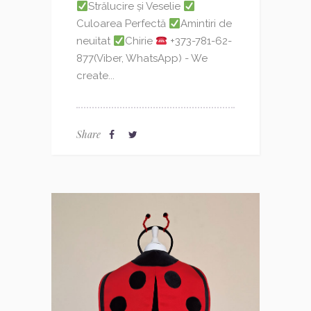
Strălucire și Veselie
Culoarea Perfectă
Amintiri de
neuitat
Chirie
+373-781-62-
877(Viber, WhatsApp) - We
create...
Share