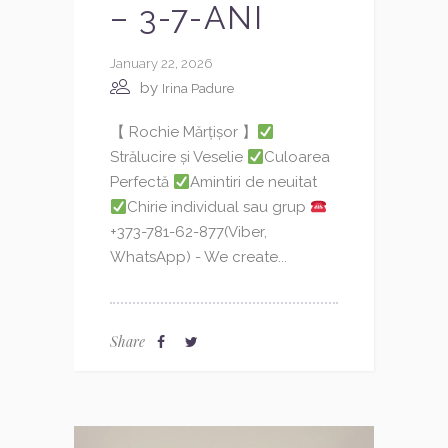
– 3-7-ANI
January 22, 2026
by
Irina Padure
【 Rochie Mărțișor 】
Strălucire și Veselie
Culoarea
Perfectă
Amintiri de neuitat
Chirie individual sau grup
+373-781-62-877(Viber,
WhatsApp) - We create...
Share