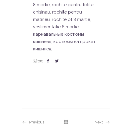
8 martie
,
rochite pentru fetite
chisinau
,
rochite pentru
matineu
,
rochite pt 8 martie
,
vestimentatie 8 martie
,
карнавальные костюмы
кишинев
,
костюмы на прокат
кишинев
,
Share
Previous
Next