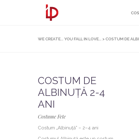
COS
WE CREATE... YOU FALL IN LOVE...
>
COSTUM DE ALBI
COSTUM DE
ALBINUȚĂ 2-4
ANI
Costume Fete
Costum „Albinuță” – 2–4 ani
Costumul Albinuță este un costum