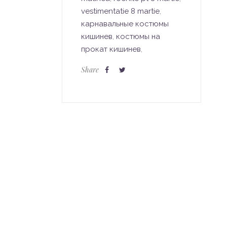
vestimentatie 8 martie
,
карнавальные костюмы
кишинев
,
костюмы на
прокат кишинев
,
Share